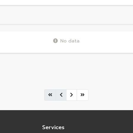
No data
Services