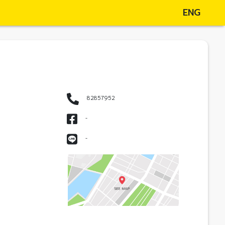
ENG
82857952
-
-