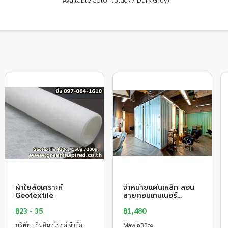
ผ้าใยสังเคราะห์
จำหน่ายแผ่นเหล็ก ลอน
Geotextile
ลายคอนเทนเนอร์
สามารถนำไปตกแต่ง
฿23 - 35
฿1,480
และสร้างคอนเทนเนอร
บริษัท กรีนอินสไปรด์ จำกัด
MawinBBox