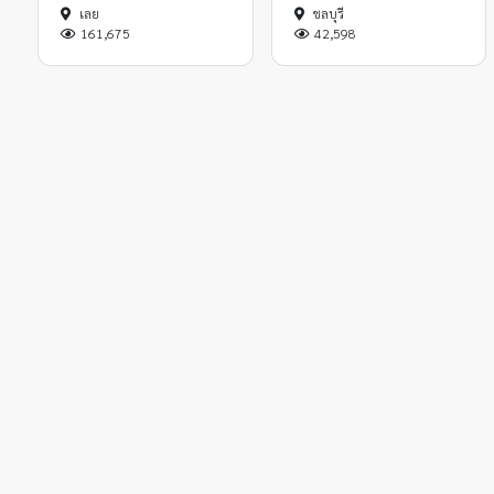
เลย
ชลบุรี
161,675
42,598