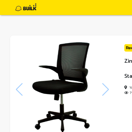
Re
Zi
Sta
Y
7