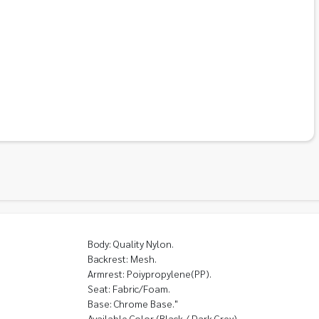
Body: Quality Nylon.
Backrest: Mesh.
Armrest: Poiypropylene(PP).
Seat: Fabric/Foam.
Base: Chrome Base."
Available Color (Black / Dark Grey)