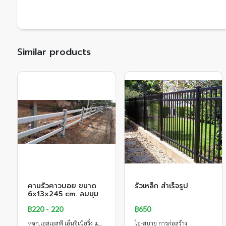
Similar products
คานรั้วคาวบอย ขนาด
รั้วเหล็ก สำเร็จรูป
6x13x245 cm. ลบมุม
฿220 - 220
฿650
หจก.เอสเอสพี เอ็นจิเนียริ่ง แอนด์คอนเซาท์
ไอ-สบาย การก่อสร้าง