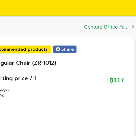
Centure Office Furniture
commended products
Share
ngular Chair (ZR-1012)
rting price / 1
฿117
angon
96