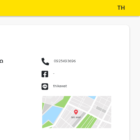
TH
ัด
0925493696
-
thikawat