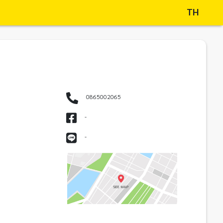
TH
0865002065
-
-