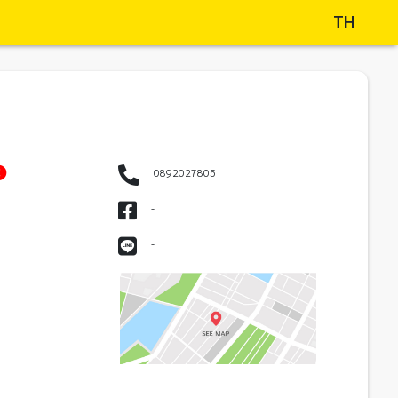
TH
0892027805
-
-