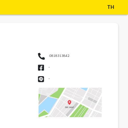
TH
0818313842
-
-