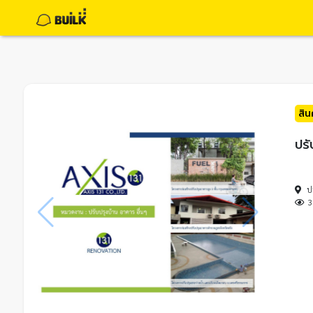
สิ
ปรั
ป
3