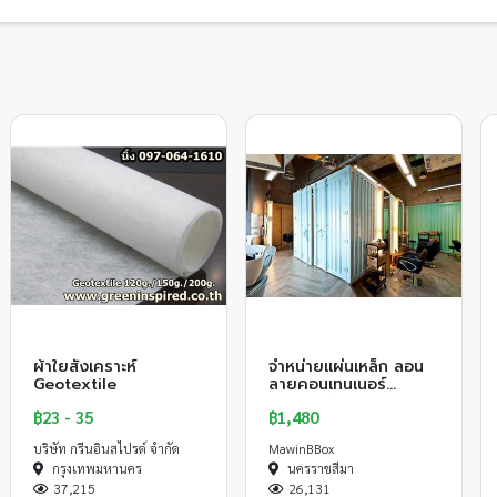
ผ้าใยสังเคราะห์
จำหน่ายแผ่นเหล็ก ลอน
Geotextile
ลายคอนเทนเนอร์
สามารถนำไปตกแต่ง
฿23 - 35
฿1,480
และสร้างคอนเทนเนอร
บริษัท กรีนอินสไปรด์ จำกัด
MawinBBox
กรุงเทพมหานคร
นครราชสีมา
37,215
26,131